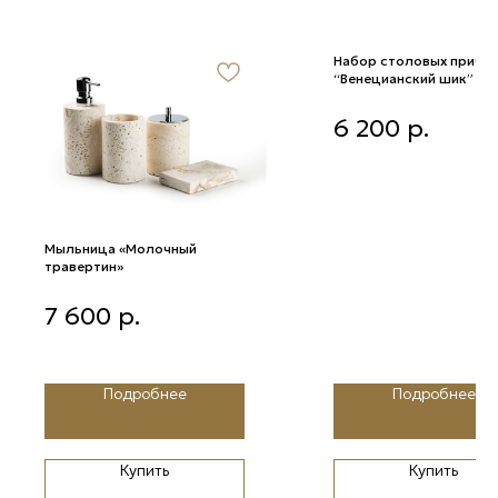
Набор столовых прибо
“Венецианский шик”
Набор столовых приборов
6 200
р.
“Венецианский шик”
Мыльница «Молочный
травертин»
Мыльница «Молочный
7 600
р.
травертин»
Подробнее
Подробнее
Купить
Купить