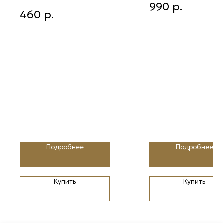
990
р.
Ветка декор 51 см глиттер
460
р.
белый
Подробнее
Подробнее
Купить
Купить