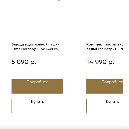
Блюдце для чайной чашки
Комплект постельного
Esma Dereboy Tube 14x1 см,
белья Геометрия (Египе
Тауп
хлопок), компаньон пуд
Блюдце для чайной чашки
Комплект постельного бе
632 пододеяльник 150*
5 090
р.
14 990
р.
Esma Dereboy Tube 14x1 см,
Геометрия (Египетский хло
Тауп
компаньон пудра 632
пододеяльник 150*200,
Подробнее
Подробнее
Купить
Купить