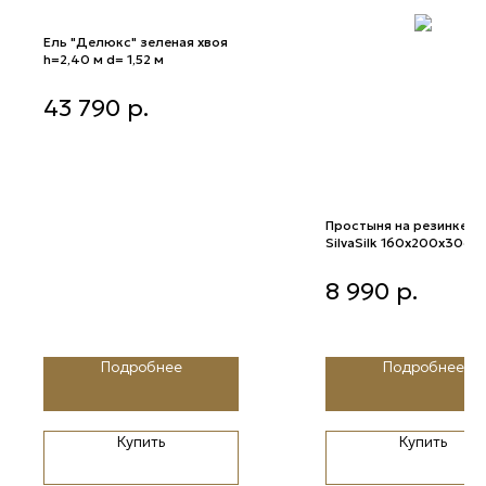
Ель "Делюкс" зеленая хвоя
h=2,40 м d= 1,52 м
Ель "Делюкс" зеленая хвоя
43 790
р.
h=2,40 м d= 1,52 м
Простыня на резинке
SilvaSilk 160х200х30см
(3060 Almond)
Простыня на резинке Silva
8 990
р.
160х200х30см (3060 Al
Подробнее
Подробнее
Купить
Купить