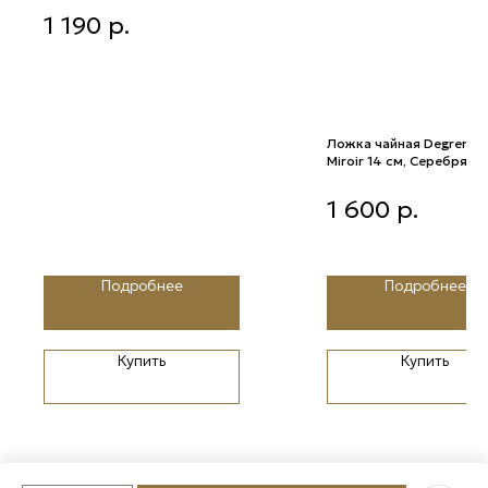
Шар бронзовый с золотым
1 190
р.
рисунком и стразами 8 см
Ложка чайная Degrenne 
Miroir 14 см, Серебряны
Ложка чайная Degrenne Bl
1 600
р.
Miroir 14 см, Серебряный
Подробнее
Подробнее
Купить
Купить