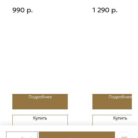
стразами 8 см
Шар серебрянный с
Золотой шар с узором из
990
р.
1 290
р.
серебристым рисунком и
красно-синих чешуек 8 с
стразами 8 см
Подробнее
Подробнее
Купить
Купить