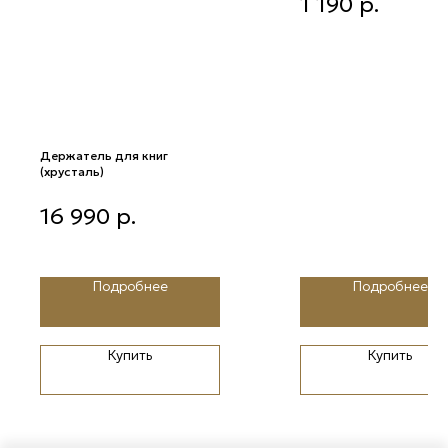
1 190
р.
сеточку с золотыми
шишечками 8 см
Держатель для книг
(хрусталь)
Держатель для книг (хрусталь)
16 990
р.
Подробнее
Подробнее
Купить
Купить