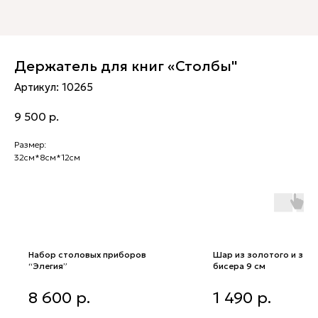
Держатель для книг «Столбы"
Артикул:
10265
9 500
р.
Размер:
32см*8см*12см
Набор столовых приборов
Шар из золотого и зел
“Элегия”
бисера 9 см
Набор столовых приборов
Шар из золотого и зелено
8 600
р.
1 490
р.
“Элегия”
бисера 9 см