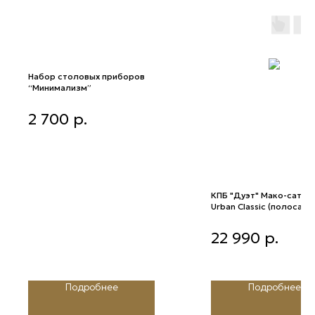
Набор столовых приборов
“Минимализм”
Набор столовых приборов
2 700
р.
“Минимализм”
КПБ "Дуэт" Мако-сатин
Urban Classiс (полоса 5х
(3185 Розовая камея)
КПБ "Дуэт" Мако-сатин U
22 990
р.
Classiс (полоса 5х5) (3185
Розовая камея)
Подробнее
Подробнее