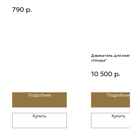
Полотенца кухонные
790
р.
“Виноград”, 2 шт
Держатель для книг
«Опора"
Держатель для книг «Оп
10 500
р.
Подробнее
Подробнее
Купить
Купить