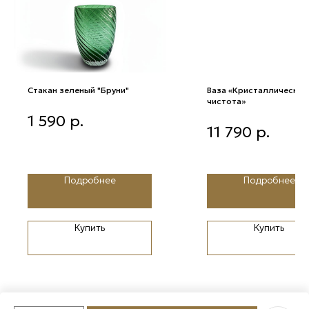
Стакан зеленый "Бруни"
Ваза «Кристаллическая
чистота»
Стакан зеленый "Бруни"
1 590
р.
Ваза «Кристаллическая
11 790
р.
чистота»
Подробнее
Подробнее
Купить
Купить