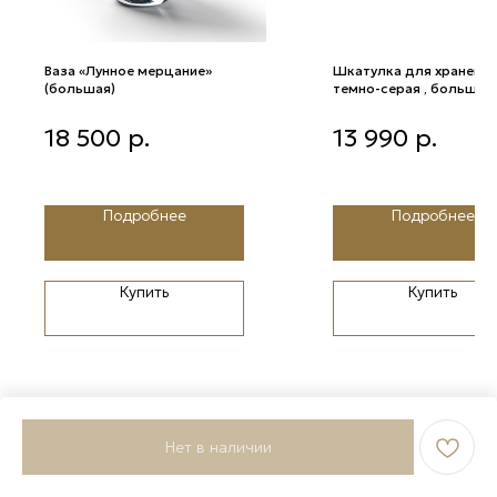
Ваза «Лунное мерцание»
Шкатулка для хранения
(большая)
темно-серая , большая
Ваза «Лунное мерцание»
Шкатулка для хранения,
18 500
р.
13 990
р.
(большая)
темно-серая , большая
Подробнее
Подробнее
Купить
Купить
Нет в наличии