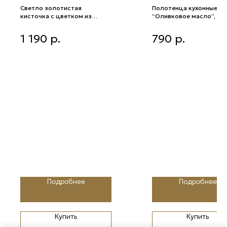
Светло золотистая
Полотенца кухонные
кисточка с цветком из
“Оливковое масло”, 2 
кристаллов 18 см
Светло золотистая кисточка с
Полотенца кухонные
1 190
р.
790
р.
цветком из кристаллов 18 см
“Оливковое масло”, 2 шт
Подробнее
Подробнее
Купить
Купить