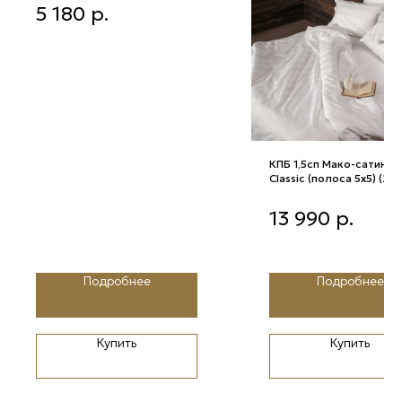
5 180
р.
КПБ 1,5сп Мако-сатин U
Classiс (полоса 5х5) (29
Белоснежный)
КПБ 1,5сп Мако-сатин Ur
13 990
р.
Classiс (полоса 5х5) (2931
Белоснежный)
Подробнее
Подробнее
Купить
Купить