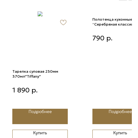
Полотенца кухонные
“Серебряная классика 2
шт
Полотенца кухонные
790
р.
“Серебряная классика 2”,
Тарелка суповая 230мм
370мл"Tiffany''
Тарелка суповая 230мм
1 890
р.
370мл"Tiffany''
Подробнее
Подробнее
Купить
Купить