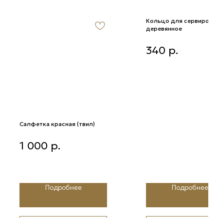
Кольцо для сервировк
деревянное
Кольцо для сервировки
340
р.
деревянное
Салфетка красная (твил)
Салфетка красная (твил)
1 000
р.
Подробнее
Подробнее