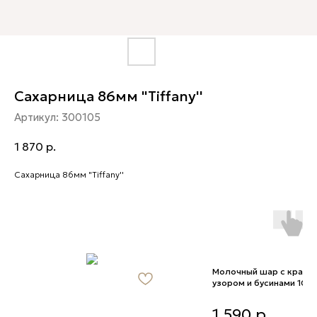
Сахарница 86мм "Tiffany''
Артикул:
300105
1 870
р.
Сахарница 86мм "Tiffany''
Молочный шар с красн
узором и бусинами 10 с
Молочный шар с красны
1 590
р.
узором и бусинами 10 см