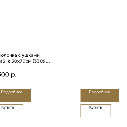
волочка с ушками
vaSilk 50х70см (3309
issa)
олочка с ушками SilvaSilk
500
р.
70см (3309 Melissa)
Подробнее
Подробнее
Купить
Купить