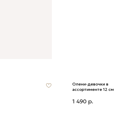
Олени-девочки в
ассортименте 12 см
Олени-девочки в ассор
1 490
р.
12 см