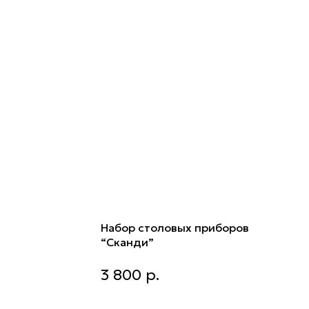
Набор столовых приборов
“Сканди”
тименте
Набор столовых приборов
3 800
р.
“Сканди”