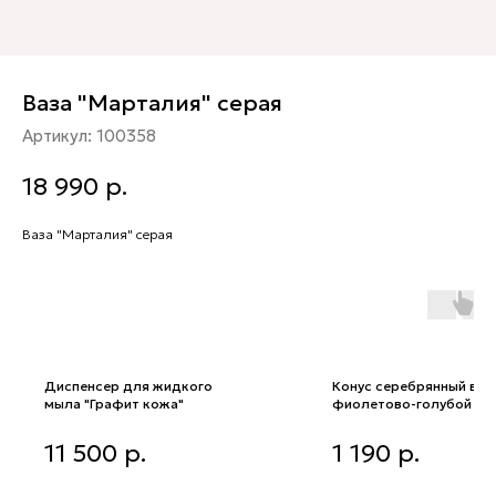
Ваза "Марталия" серая
Артикул:
100358
18 990
р.
Ваза "Марталия" серая
Диспенсер для жидкого
Конус серебрянный в
мыла "Графит кожа"
фиолетово-голубой ро
5*5*17 см
Диспенсер для жидкого мыла
Конус серебрянный в
11 500
р.
1 190
р.
"Графит кожа"
фиолетово-голубой ромб
5*5*17 см