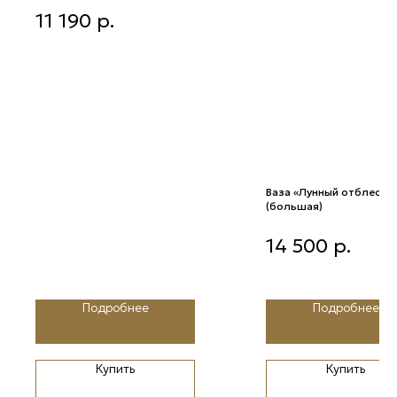
Скатерть лен молочный (1,7*1)
11 190
р.
Ваза «Лунный отблеск»
(большая)
Ваза «Лунный отблеск»
14 500
р.
(большая)
Подробнее
Подробнее
Купить
Купить