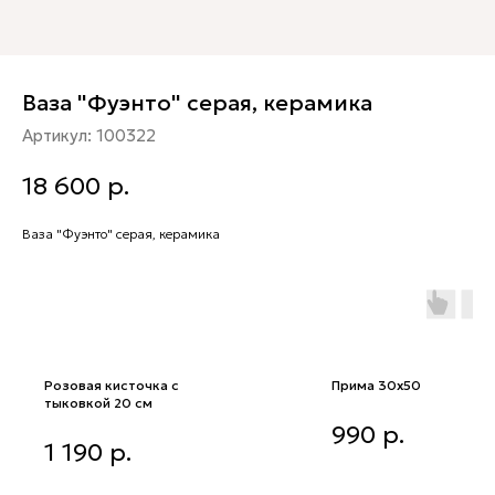
Ваза "Фуэнто" серая, керамика
Артикул:
100322
18 600
р.
Ваза "Фуэнто" серая, керамика
Розовая кисточка с
Прима 30x50
тыковкой 20 см
Прима 30x50
990
р.
Розовая кисточка с тыковкой
1 190
р.
20 см