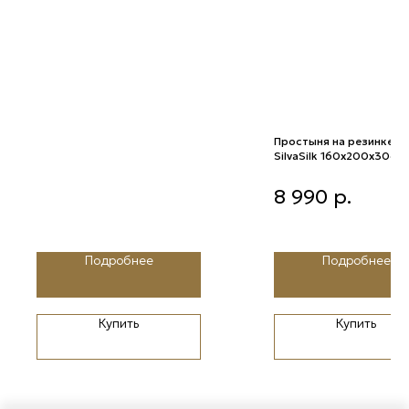
Простыня на резинке
SilvaSilk 160х200х30см
(3308 Truffle)
Простыня на резинке Silva
8 990
р.
160х200х30см (3308 Truf
Подробнее
Подробнее
Купить
Купить