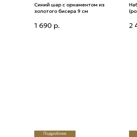
Синий шар с орнаментом из
Наб
золотого бисера 9 см
(ро
зо
Синий шар с орнаментом из
Наб
цв
1 690
р.
2 
золотого бисера 9 см
(ро
роз
Подробнее