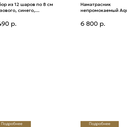
ор из 12 шаров по 8 см
Наматрасник
зового, синего,
непромокаемый Aqu
лотого, ярко-розового
200*200*30см
ор из 12 шаров по 8 см
Наматрасник непромок
ета)
490
р.
6 800
р.
зового, синего, золотого, ярко-
Aqua Smart 200*200*3
ового цвета)
Подробнее
Подробнее