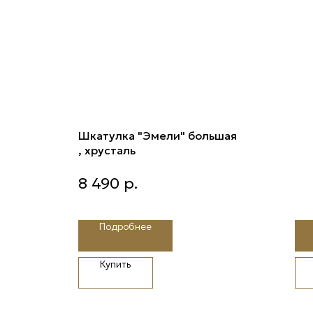
Шкатулка "Эмели" большая
, хрусталь
Шкатулка "Эмели" большая ,
8 490
р.
хрусталь
Подробнее
Купить