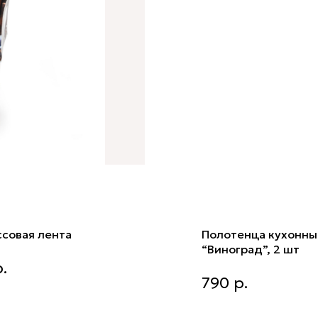
ссовая лента
Полотенца кухонны
“Виноград”, 2 шт
совая лента
.
Полотенца кухонные “Ви
790
р.
2 шт