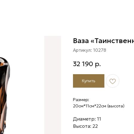
Ваза «Таинствен
Артикул:
10278
32 190
р.
Купить
Размер:
20см*11см*22см (высота)
Диаметр: 11
Высота: 22