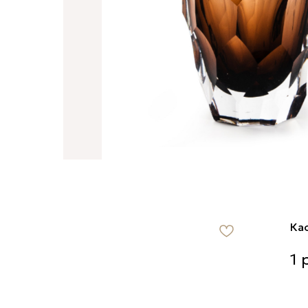
Ка
Кас
1
р