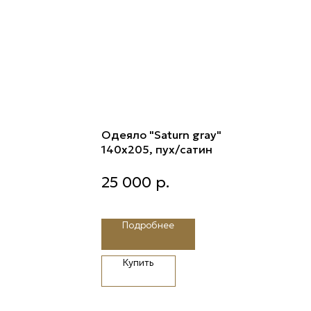
Одеяло "Saturn gray"
140х205, пух/сатин
Одеяло "Saturn gray" 140х205,
25 000
р.
пух/сатин
Подробнее
Купить